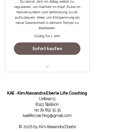
Du lernst, dich im Alltag selbst zu
regulieren, um Klarheit im Kopf, Ruhe im
Nervensystem und Verbindung zu dir
aufzubauen. Ideal, um Entspannung als
neue Gewohnheit in deinem Tempo zu
etablieren.
Gültig für 1 Jahr
Sofort kaufen
Täglich ein Audio über 7 Tage
direkter Zugang zum
KAE
- Kim Alexandra Eberle Life Coaching
Workbook
Uetlirain 5
8143 Stallikon
direkter Zugang zur
+41 79 852 15 35
Quickhypnose "sprudelnde
kaelifecoaching@gmail.com
Lebensenergie"
© 2026 by Kim Alexandra Eberle
Einführung in die Arbeit mit