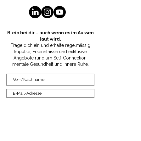
Bildern
Entspannungsmeditation
3 digitale Arbeitsblätter
Bleib bei dir – auch wenn es im Aussen
laut wird.
Trage dich ein und erhalte regelmässig
direkter Zugang zum
Impulse, Erkenntnisse und exklusive
Videokurs (Deep Dive)
Angebote rund um Self-Connection,
mentale Gesundheit und innere Ruhe.
Ja, ich möchte E-Mails
ehalten