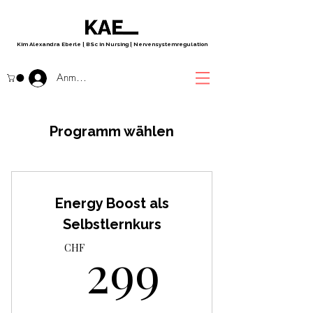
Kim Alexandra Eberle
|
BSc in Nursing
|
Nervensystemregulation
Anmelden
Programm wählen
Energy Boost als
Selbstlernkurs
299CH
299
CHF