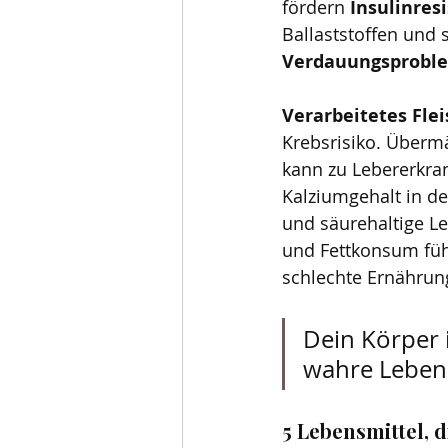
fördern 
Insulinresi
Ballaststoffen und 
Verdauungsprobl
Verarbeitetes Flei
Krebsrisiko. Übermä
kann zu Lebererkra
Kalziumgehalt in de
und säurehaltige L
und Fettkonsum füh
schlechte Ernährun
Dein Körper 
wahre Lebens
5 Lebensmittel, d