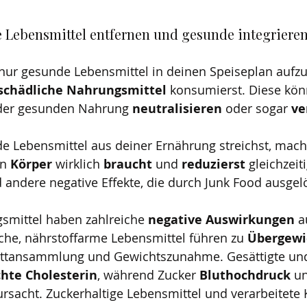
 Lebensmittel entfernen und gesunde integriere
, nur gesunde Lebensmittel in deinen Speiseplan auf
schädliche Nahrungsmittel
 konsumierst. Diese kön
der gesunden Nahrung 
neutralisieren 
oder sogar 
ve
 Lebensmittel aus deiner Ernährung streichst, mach
in 
Körper 
wirklich 
braucht 
und 
reduzierst 
gleichzeiti
 andere negative Effekte, die durch Junk Food ausgel
smittel haben zahlreiche 
negative Auswirkungen
 a
iche, nährstoffarme Lebensmittel führen zu 
Übergewi
ettansammlung und Gewichtszunahme. Gesättigte und
chte Cholesterin
, während Zucker 
Bluthochdruck 
un
ursacht. Zuckerhaltige Lebensmittel und verarbeitete