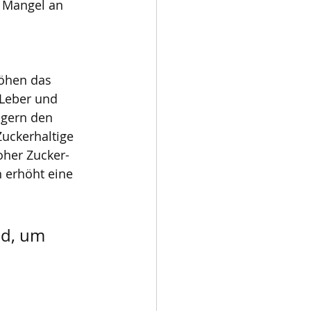
n Mangel an 
öhen das 
 Leber und 
ngern den 
Zuckerhaltige 
oher Zucker- 
 erhöht eine 
nd, um 