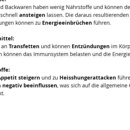
nd Backwaren haben wenig Nährstoffe und können de
 
schnell 
ansteigen 
lassen. Die daraus resultierenden
ungen können zu 
Energieeinbrüchen 
führen.
ittel:
 an 
Transfetten 
und können 
Entzündungen 
im Körp
 können das Immunsystem belasten und die Energie 
ffe:
Appetit steigern
 und zu 
Heisshungerattacken 
führ
 negativ beeinflussen
, was sich auf die allgemeine
t.