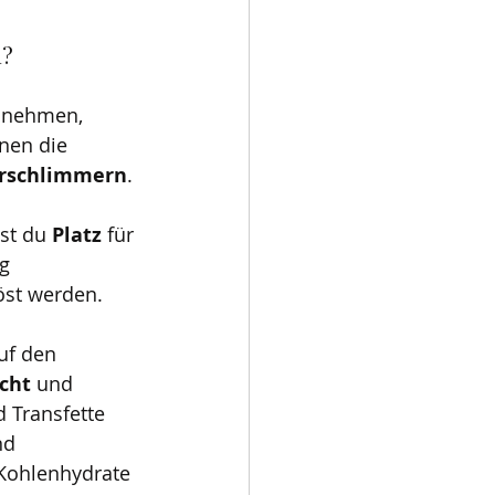
n?
zunehmen, 
nen die 
rschlimmern
. 
st du 
Platz 
für 
g 
öst werden.
uf den 
cht 
und 
 Transfette 
d 
 Kohlenhydrate 