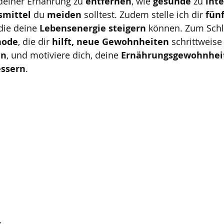
deiner Ernährung zu 
entfernen
, wie 
gesunde 
zu 
int
smittel 
du 
meiden 
solltest. Zudem stelle ich dir 
fünf
die deine 
Lebensenergie steigern
 können. Zum Schl
hode
, die dir 
hilft, neue Gewohnheiten
 schrittweise
en
, und motiviere dich, deine 
Ernährungsgewohnhei
essern
.