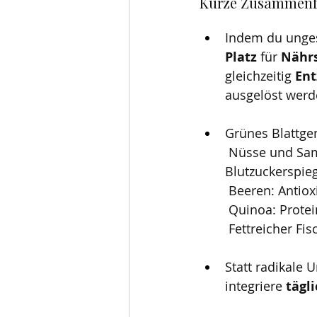
Kurze Zusammenf
Indem du unges
Platz 
für 
Nährs
gleichzeitig 
En
ausgelöst werd
Grünes Blattgem
 Nüsse und Samen: Gesunde Fette, Proteine, Ballaststoffe, stabiler 
Blutzuckerspieg
 Beeren: Antiox
 Quinoa: Protei
 Fettreicher F
Statt radikale 
integriere 
tägl