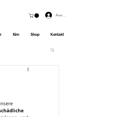
Anmelden
r
Kim
Shop
Kontakt
unsere 
schädliche 