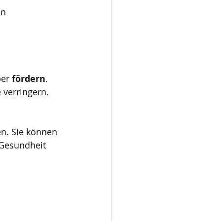
n 
 
er 
fördern
. 
verringern.
en. Sie können 
 Gesundheit 