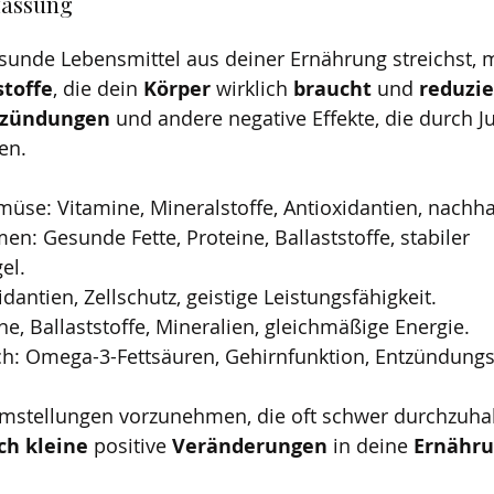
assung
unde Lebensmittel aus deiner Ernährung streichst, 
toffe
, die dein 
Körper 
wirklich 
braucht 
und 
reduzie
tzündungen 
und andere negative Effekte, die durch J
en.
üse: Vitamine, Mineralstoffe, Antioxidantien, nachha
el.
idantien, Zellschutz, geistige Leistungsfähigkeit.
ne, Ballaststoffe, Mineralien, gleichmäßige Energie.
isch: Omega-3-Fettsäuren, Gehirnfunktion, Entzündung
Umstellungen vorzunehmen, die oft schwer durchzuhal
ich kleine
 positive 
Veränderungen 
in deine 
Ernähr