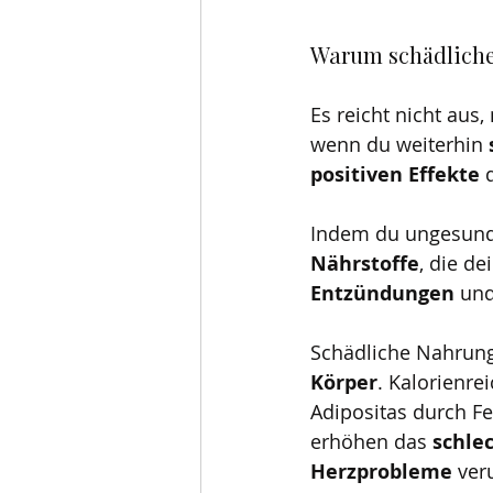
Warum schädliche
Es reicht nicht aus
wenn du weiterhin 
positiven Effekte
 
Indem du ungesunde
Nährstoffe
, die de
Entzündungen 
und
Schädliche Nahrung
Körper
. Kalorienre
Adipositas durch F
erhöhen das 
schle
Herzprobleme 
ver