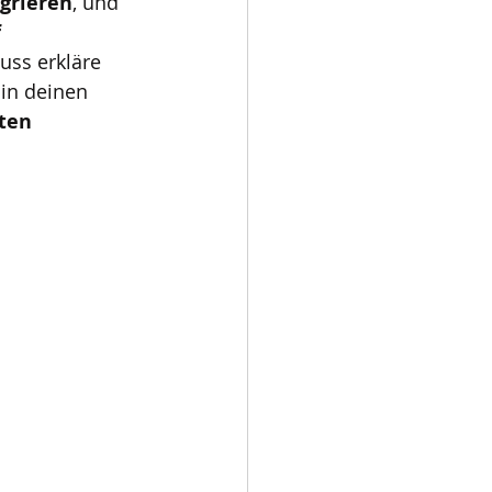
egrieren
, und 
 
uss erkläre 
 in deinen 
ten 