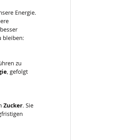
sere Energie. 
ere 
 besser 
 bleiben:
ühren zu 
gie
, gefolgt 
n 
Zucker
. Sie 
fristigen 