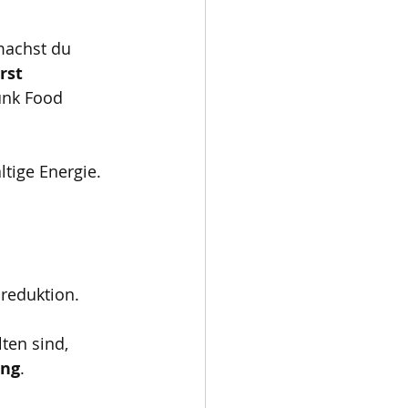
machst du 
rst 
unk Food 
ltige Energie.
sreduktion.
ten sind, 
ung
.