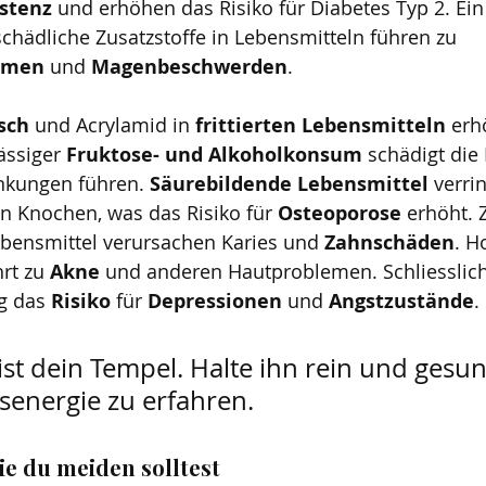
stenz 
und erhöhen das Risiko für Diabetes Typ 2. Ei
schädliche Zusatzstoffe in Lebensmitteln führen zu 
emen 
und 
Magenbeschwerden
.
sch
 und Acrylamid in 
frittierten Lebensmitteln
 erh
ssiger 
Fruktose- und Alkoholkonsum
 schädigt die
nkungen führen. 
Säurebildende Lebensmittel
 verri
n Knochen, was das Risiko für 
Osteoporose 
erhöht. 
ebensmittel verursachen Karies und 
Zahnschäden
. H
rt zu 
Akne 
und anderen Hautproblemen. Schliesslich
g das 
Risiko 
für 
Depressionen 
und 
Angstzustände
.
ist dein Tempel. Halte ihn rein und gesu
energie zu erfahren.
ie du meiden solltest