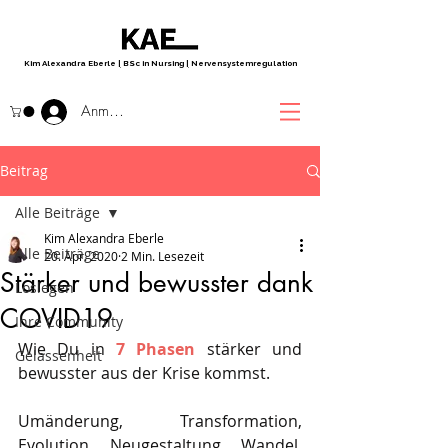
Kim Alexandra Eberle
|
BSc in Nursing
|
Nervensystemregulation
Anmelden
Beitrag
Alle Beiträge
Kim Alexandra Eberle
Alle Beiträge
20. Apr. 2020
2 Min. Lesezeit
Stärker und bewusster dank
Loslegen
COVID19
Ihre Community
Wie Du in 
7 Phasen
 stärker und 
Gelassenheit
bewusster aus der Krise kommst.
Umänderung, Transformation, 
Evolution, Neugestaltung, Wandel, 