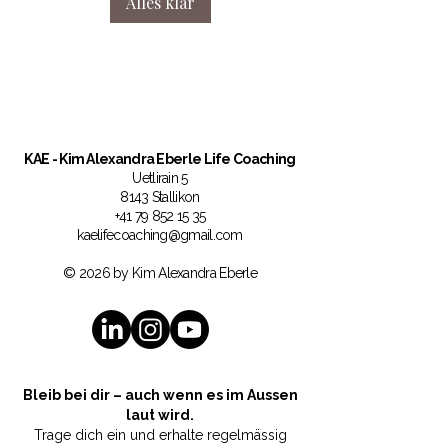
Alles klar
KAE
- Kim Alexandra Eberle Life Coaching
Uetlirain 5
8143 Stallikon
+41 79 852 15 35
kaelifecoaching@gmail.com
© 2026 by Kim Alexandra Eberle
Bleib bei dir – auch wenn es im Aussen
laut wird.
Trage dich ein und erhalte regelmässig