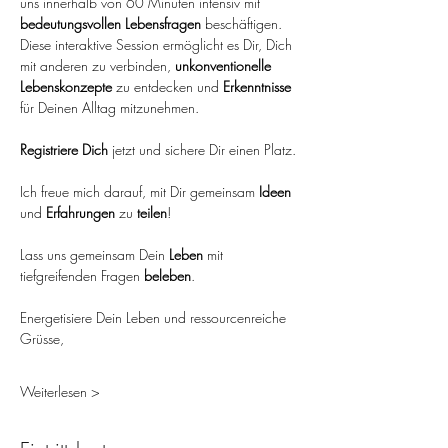
uns innerhalb von 60 Minuten intensiv mit 
bedeutungsvollen Lebensfragen
 beschäftigen. 
Diese interaktive Session ermöglicht es Dir, Dich 
mit anderen zu verbinden, 
unkonventionelle 
Lebenskonzepte
 zu entdecken und 
Erkenntnisse 
für Deinen Alltag mitzunehmen.
Registriere Dich
 jetzt und sichere Dir einen Platz.
Ich freue mich darauf, mit Dir gemeinsam 
Ideen 
und 
Erfahrungen 
zu 
teilen
! 
Lass uns gemeinsam Dein 
Leben 
mit 
tiefgreifenden Fragen 
beleben
.
Energetisiere Dein Leben und ressourcenreiche 
Grüsse,
Weiterlesen >