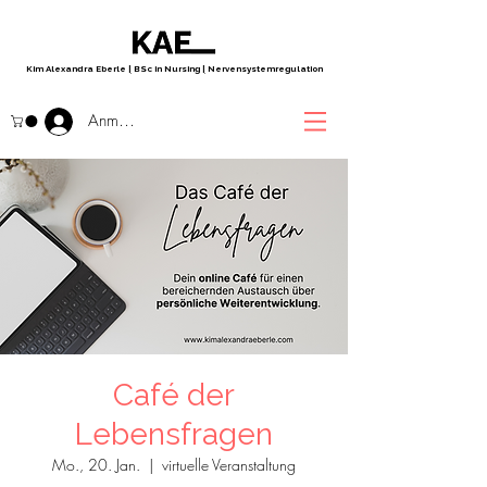
Kim Alexandra Eberle
|
BSc in Nursing
|
Nervensystemregulation
Anmelden
Café der
Lebensfragen
Mo., 20. Jan.
  |  
virtuelle Veranstaltung