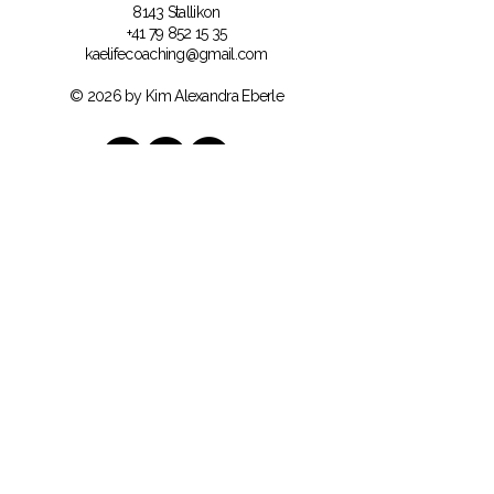
8143 Stallikon
+41 79 852 15 35
kaelifecoaching@gmail.com
© 2026 by Kim Alexandra Eberle
Bleib bei dir – auch wenn es im Aussen
laut wird.
Trage dich ein und erhalte regelmässig
Impulse, Erkenntnisse und exklusive
Angebote rund um Self-Connection,
mentale Gesundheit und innere Ruhe.