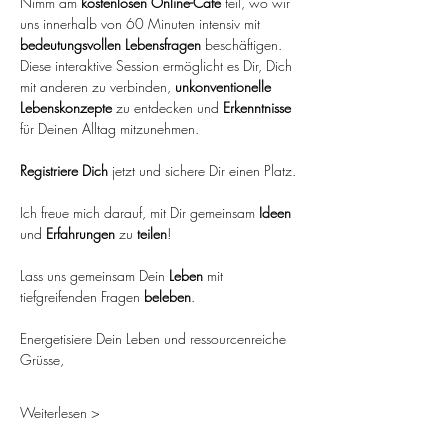
Nimm am 
kostenlosen Online-Café
 teil, wo wir 
uns innerhalb von 60 Minuten intensiv mit 
bedeutungsvollen Lebensfragen
 beschäftigen. 
Diese interaktive Session ermöglicht es Dir, Dich 
mit anderen zu verbinden, 
unkonventionelle 
Lebenskonzepte
 zu entdecken und 
Erkenntnisse 
für Deinen Alltag mitzunehmen.
Registriere Dich
 jetzt und sichere Dir einen Platz.
Ich freue mich darauf, mit Dir gemeinsam 
Ideen 
und 
Erfahrungen 
zu 
teilen
! 
Lass uns gemeinsam Dein 
Leben 
mit 
tiefgreifenden Fragen 
beleben
.
Energetisiere Dein Leben und ressourcenreiche 
Grüsse,
Weiterlesen >