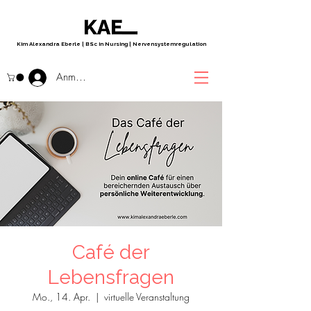
Kim Alexandra Eberle
|
BSc in Nursing
|
Nervensystemregulation
Anmelden
Café der
Lebensfragen
Mo., 14. Apr.
  |  
virtuelle Veranstaltung