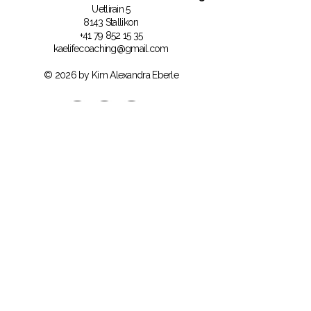
Uetlirain 5
8143 Stallikon
+41 79 852 15 35
kaelifecoaching@gmail.com
© 2026 by Kim Alexandra Eberle
Bleib bei dir – auch wenn es im Aussen
laut wird.
Trage dich ein und erhalte regelmässig
Impulse, Erkenntnisse und exklusive
Angebote rund um Self-Connection,
mentale Gesundheit und innere Ruhe.