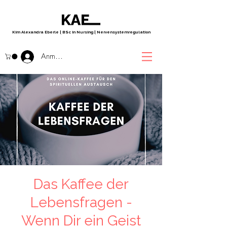
Kim Alexandra Eberle
|
BSc in Nursing
|
Nervensystemregulation
Anmelden
Das Kaffee der
Lebensfragen -
Wenn Dir ein Geist