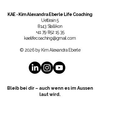
KAE
- Kim Alexandra Eberle Life Coaching
Uetlirain 5
8143 Stallikon
+41 79 852 15 35
kaelifecoaching@gmail.com
© 2026 by Kim Alexandra Eberle
Bleib bei dir – auch wenn es im Aussen
laut wird.
Trage dich ein und erhalte regelmässig
Impulse, Erkenntnisse und exklusive
Angebote rund um Self-Connection,
mentale Gesundheit und innere Ruhe.