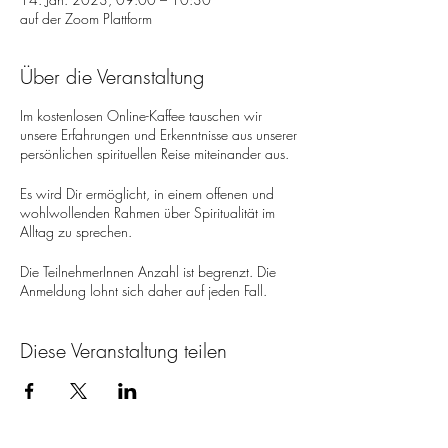
auf der Zoom Plattform
Über die Veranstaltung
Im kostenlosen Online-Kaffee tauschen wir
unsere Erfahrungen und Erkenntnisse aus unserer
persönlichen spirituellen Reise miteinander aus.
Es wird Dir ermöglicht, in einem offenen und
wohlwollenden Rahmen über Spiritualität im
Alltag zu sprechen.
Die TeilnehmerInnen Anzahl ist begrenzt. Die
Anmeldung lohnt sich daher auf jeden Fall.
Wenn Dir ein Geist drei Wünsche erfüllen
Diese Veranstaltung teilen
würde, was würdest Du Dir wünschen?
Ich freue mich auf den Austausch mit Dir!
Deine Kim