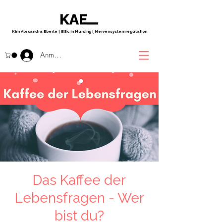
Kim Alexandra Eberle
|
BSc in Nursing
|
Nervensystemregulation
Anmelden
Das Kaffee der
Lebensfragen - Wer
bist du?