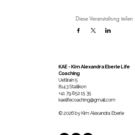
Diese Veranstaltung teilen
KAE
- Kim Alexandra Eberle Life
Coaching
Uetlirain 5
8143 Stallikon
+41 79 852 15 35
kaelifecoaching@gmail.com
© 2026 by Kim Alexandra Eberle