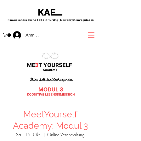
Kim Alexandra Eberle
|
BSc in Nursing
|
Nervensystemregulation
Anmelden
MeetYourself
Academy: Modul 3
Sa., 15. Okt.
  |  
Online-Veranstaltung