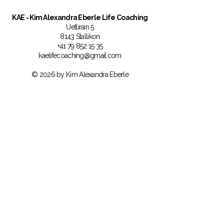
KAE
- Kim Alexandra Eberle Life Coaching
Uetlirain 5
8143 Stallikon
+41 79 852 15 35
kaelifecoaching@gmail.com
© 2026 by Kim Alexandra Eberle
Bleib bei dir – auch wenn es im Aussen
laut wird.
Trage dich ein und erhalte regelmässig
Impulse, Erkenntnisse und exklusive
Angebote rund um Self-Connection,
mentale Gesundheit und innere Ruhe.