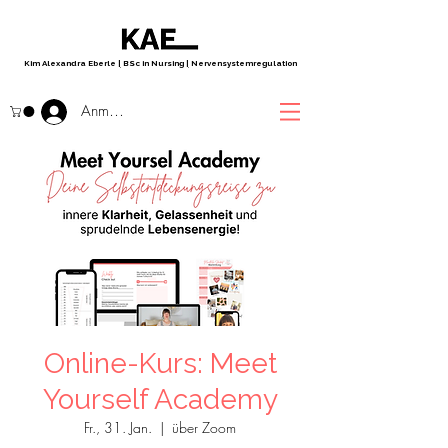
Kim Alexandra Eberle
|
BSc in Nursing
|
Nervensystemregulation
Anmelden
Online-Kurs: Meet
Yourself Academy
Fr., 31. Jan.
  |  
über Zoom