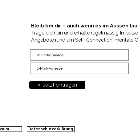
tales Arbeitsblatt, womit Du Dein Unterbewusstsein erforsc
-Seminar
Bleib bei dir – auch wenn es im Aussen laut
Trage dich ein und erhalte regelmässig Impulse
sam neue gedankliche, gefühlsmässige oder verhaltensbedi
Angebote rund um Self-Connection, mentale G
➳ Jetzt eintragen
ssum
Datenschutzerklärung