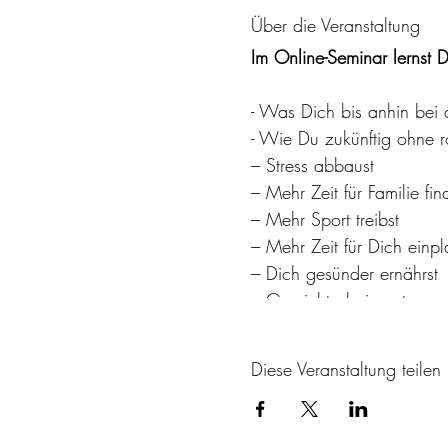
Über die Veranstaltung
Im Online-Seminar lernst D
- Was Dich bis anhin bei
- Wie Du zukünftig ohn
--- Stress abbaust
--- Mehr Zeit für Familie
--- Mehr Sport treibst
--- Mehr Zeit für Dich e
--- Dich gesünder ernäh
--- Gewicht abnimmst
- Wie innere Konflikte en
Diese Veranstaltung teilen
Im Online-Seminar erwarte
- Eine Präsentation, um K
- Ein Chat, wodurch Du die