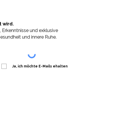
hen kannst und Dich noch
 wird.
, Erkenntnisse und exklusive
ngte Gewohnheiten
esundheit und innere Ruhe.
Ja, ich möchte E-Mails ehalten