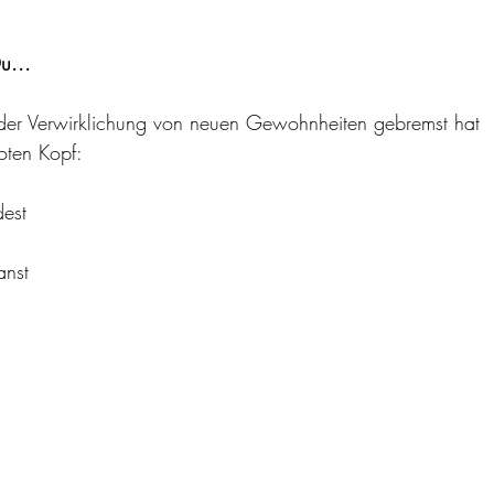
u...
 der Verwirklichung von neuen Gewohnheiten gebremst hat
e roten Kopf:
 findest
inplanst
rst
tstehen, die Dich von einem gelassenen und energetisierten 
t Dich...
larheit zu schaffen, welche innere Prozesse Dich von Deine
 Möglichkeit erhaltest, mir direkt Fragen zu stellen