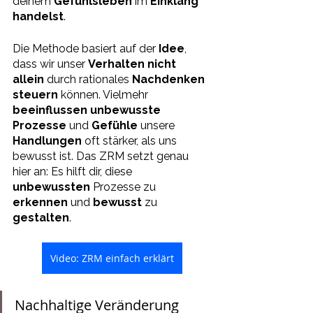
deinem 
Gefühlsleben 
im 
Einklang 
handelst
.
Die Methode basiert auf der 
Idee
, 
dass wir unser 
Verhalten nicht 
allein 
durch rationales 
Nachdenken 
steuern 
können. Vielmehr 
beeinflussen unbewusste 
Prozesse
 und 
Gefühle 
unsere 
Handlungen 
oft stärker, als uns 
bewusst ist. Das ZRM setzt genau 
hier an: Es hilft dir, diese 
unbewussten 
Prozesse zu 
erkennen 
und 
bewusst 
zu 
gestalten
.
Video: ZRM einfach erklärt
Nachhaltige Veränderung 