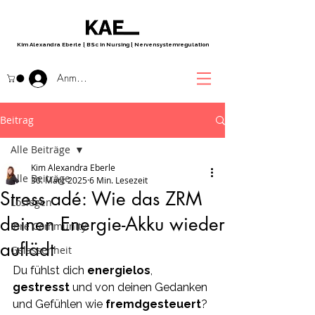
Kim Alexandra Eberle
|
BSc in Nursing
|
Nervensystemregulation
Anmelden
Beitrag
Alle Beiträge
Kim Alexandra Eberle
Alle Beiträge
30. März 2025
6 Min. Lesezeit
Stress adé: Wie das ZRM
Loslegen
deinen Energie-Akku wieder
Ihre Community
auflädt
Gelassenheit
Du fühlst dich 
energielos
, 
gestresst 
und von deinen Gedanken 
und Gefühlen wie 
fremdgesteuert
? 