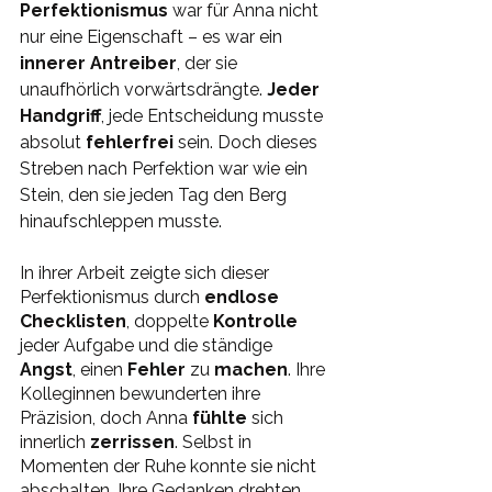
Perfektionismus 
war für Anna nicht 
nur eine Eigenschaft – es war ein 
innerer Antreiber
, der sie 
unaufhörlich vorwärtsdrängte. 
Jeder 
Handgriff
, jede Entscheidung musste 
absolut 
fehlerfrei 
sein. Doch dieses 
Streben nach Perfektion war wie ein 
Stein, den sie jeden Tag den Berg 
hinaufschleppen musste.
In ihrer Arbeit zeigte sich dieser 
Perfektionismus durch 
endlose 
Checklisten
, doppelte 
Kontrolle 
jeder Aufgabe und die ständige 
Angst
, einen 
Fehler 
zu 
machen
. Ihre 
Kolleginnen bewunderten ihre 
Präzision, doch Anna 
fühlte 
sich 
innerlich 
zerrissen
. Selbst in 
Momenten der Ruhe konnte sie nicht 
abschalten. Ihre Gedanken drehten 