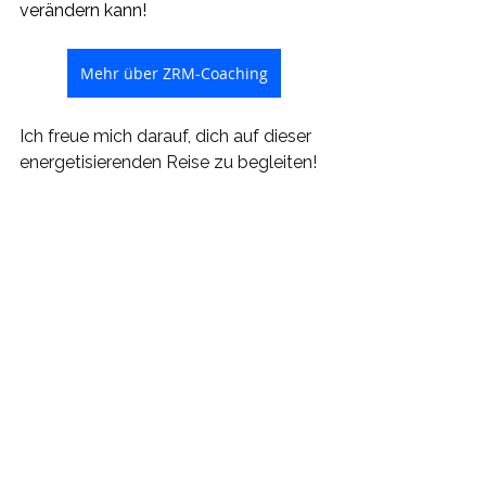
verändern kann!
Mehr über ZRM-Coaching
Ich freue mich darauf, dich auf dieser 
energetisierenden Reise zu begleiten!
Diese Artikel könnten Dich auch 
noch interessieren
Wie das Zürcher Ressourcen Modell 