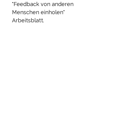
"Feedback von anderen 
Menschen einholen" 
Arbeitsblatt.
Es ist der erste Schritt auf 
dem Weg zu einem 
bewussteren Selbst!
KAE
- Kim Alexandra Eberle Life Coaching
Uetlirain 5
8143 Stallikon
+41 79 852 15 35
kaelifecoaching@gmail.com
© 2026 by Kim Alexandra Eberle