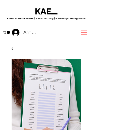
Kim Alexandra Eberle
|
BSc in Nursing
|
Nervensystemregulation
Anmelden