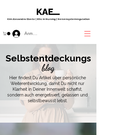
Kim Alexandra Eberle
|
BSc in Nursing
|
Nervensystemregulation
Anmelden
Selbstentdeckungs
blog
Hier findest Du Artikel über persönliche
Weiterentwicklung, damit Du nicht nur
Klarheit in Deiner Innenwelt schaffst,
sondern auch energetisiert, gelassen und
selbstbewusst lebst.