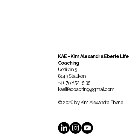
KAE
- Kim Alexandra Eberle Life
Coaching
Uetlirain 5
8143 Stallikon
+41 79 852 15 35
kaelifecoaching@gmail.com
© 2026 by Kim Alexandra Eberle