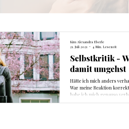
Kim Alexandra Eberle
21. Juli 2021
4 Min. Lesezeit
Selbstkritik - 
damit umgehst
Hätte ich mich anders verha
War meine Reaktion korrek
habe ich mich genauso verh
kann ich das anders...