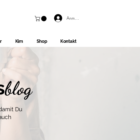
Anmelden
r
Kim
Shop
Kontakt
s
blog
 damit Du
 auch