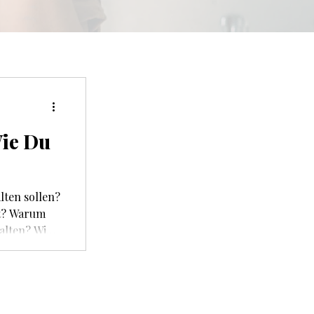
Wie Du
lten sollen?
t? Warum
alten? Wie