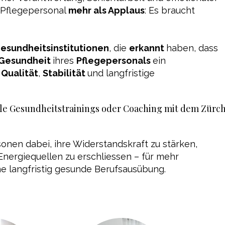
t Pflegepersonal
mehr als Applaus
: Es braucht
esundheitsinstitutionen
, die
erkannt
haben, dass
Gesundheit
ihres
Pflegepersonals
ein
r
Qualität
,
Stabilität
und langfristige
le Gesundheitstrainings oder Coaching mit dem Zürc
onen dabei, ihre Widerstandskraft zu stärken,
Energiequellen zu erschliessen – für mehr
ne langfristig gesunde Berufsausübung.