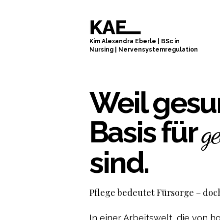
Kim Alexandra Eberle
|
BSc in
Nursing
|
Nervensystemregulation
Weil gesu
Basis für
g
sind.
Pflege bedeutet Fürsorge – doc
In einer Arbeitswelt, die von 