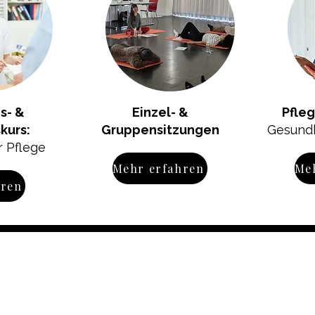
s- &
Einzel- &
Pfle
kurs:
Gruppensitzungen
Gesundh
r Pflege
Mehr erfahren
Me
hren