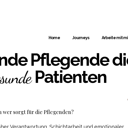
Home
Journeys
Arbeite mit mi
nde Pflegende di
Patienten
esunde
h wer sorgt für die Pflegenden?
hoher Verantwortung, Schichtarbeit und emotionaler