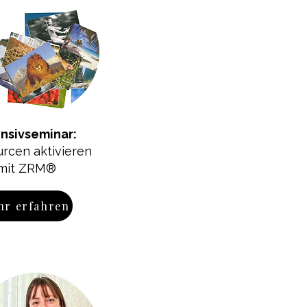
ensivseminar:
rcen aktivieren
mit ZRM®
hr erfahren