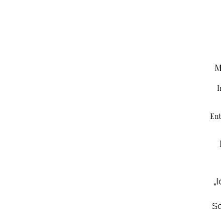
M
I
Ent
„
So