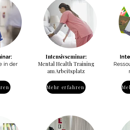
Intensivseminar:
inar:
Int
Mental Health Training
 in der
Ressou
am Arbeitsplatz
hren
Mehr erfahren
Me