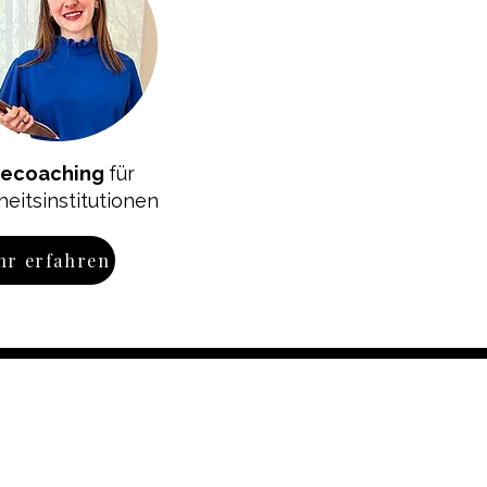
gecoaching
für
eitsinstitutionen
hr erfahren