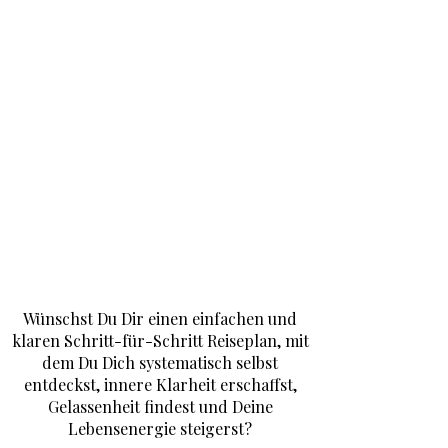
Methoden ausprobiert und getestet.
Und so die absolut effektivste und
einfachste Selbstentdeckungsreise, die
JETZT funktioniert, für Dich
zusammengestellt. Genau durch diese
einfache, erprobte
Selbstentdeckungsreise führe ich Dich
Schritt für Schritt in der brandneuen
MEƎET YOURSELF ACADEMY.
Wünschst Du Dir einen einfachen und
klaren Schritt-für-Schritt Reiseplan, mit
dem Du Dich systematisch selbst
entdeckst, innere Klarheit erschaffst,
Gelassenheit findest und Deine
Lebensenergie steigerst?