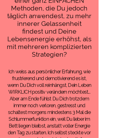
einer ganz EINFACHEN
Methoden, die Du jedoch
täglich anwendest, zu mehr
innerer Gelassenheit
findest und Deine
Lebensenergie erhöhst, als
mit mehreren komplizierten
Strategien?
Ich weiss aus persönlicher Erfahrung, wie
frustrierend und demotivierend es ist,
wenn Du Dich voll reinhängst, Dein Leben
WIRKLICH positiv verändern möchtest...
Aber am Ende fühlst Du Dich trotzdem
immer noch verloren, gestresst und
schaltest morgens mindestens 3 Mal die
Schlummerfunktion ein, weil Du lieber im
Bett liegen bleibst, anstatt voller Energie
den Tag zu starten. Ich selbst steckte vor