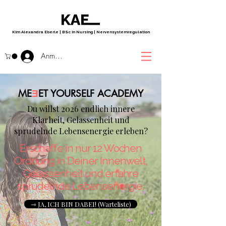
Kim Alexandra Eberle
|
BSc in Nursing
|
Nervensystemregulation
Anmelden
Ǝ
ME
ET YOURSELF ACADEMY
Du willst 2026 endlich innere
Klarheit, Gelassenheit und
sprudelnde Lebensenergie erleben?
Erschaffe in nur 12 Wochen
Ordnung in Deiner Innenwelt,
Gelassenheit und erfahre
sprudelnde Lebensenergie.
⇾ JA, ICH BIN DABEI! (Warteliste)