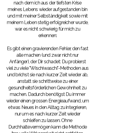
nach dem ich aus der tiefsten Krise
meines Lebens wieder aufgestanden bin
und mit meiner Selbständigkeit sowie mit
meinem Leben stetig erfolgreicher wurde,
war es nicht schwierig für mich zu
erkennen:
Es gibt einen gravierenden Fehler, den fast
alle machen (und zwar nicht nur
Anfänger), der Dir schadet: Du probierst
viel zu viele "Wischiwaschi"-Methoden aus
und brichst sie nach kurzer Zeit wieder ab,
anstatt sie schrittweise zu einer
gesundheitsförderlichen Gewohnheit zu
machen. Dadurch benötigst Du immer
wieder einen grossen Energieaufwand, um
etwas Neues in den Alltag zu integrieren,
nur um es nach kurzer Zeit wieder
schleifen zu lassen. Ohne
Durchhaltevermögen kann die Methode