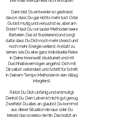
ihre volle Wirksamkeit nicht entfalten.
Dann bist Du entweder so gestresst
davon, dass Du gar nichts mehr tust. Oder
Du bist mutig und versuchst es, aber am
Ende? Hast Du vor lauter Methoden leere
Batterien. Das ist frustrierend und sorgt
dafür, dass Du Dich noch mehr stresst und
noch mehr Energie verlierst. Anstatt zu
lernen, wie Du eine ganz individuelle Reise
in Deine Innenwelt strukturiert und mit
Durchhaltevermögen angehst, Dich mit
Dir selbst verbindest und Schritt für Schritt
in Deinem Tempo Methoden in den Alltag
integrierst.
Fühlst Du Dich unfähig und entmutigt.
Denkst Du, Dein Leben ist nicht gut genug.
Zweifelst Du alles an, glaubst, Du kommst
aus dieser Situation nie raus oder Du
kriegst das sowieso nie hin. Das kratzt an