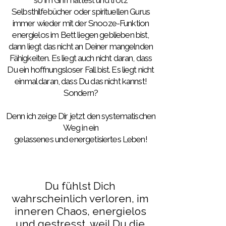
so im Griff hattest und trotz
Selbsthilfebücher oder spirituellen Gurus
immer wieder mit der Snooze-Funktion
energielos im Bett liegen geblieben bist,
dann liegt das nicht an Deiner mangelnden
Fähigkeiten. Es liegt auch nicht daran, dass
Du ein hoffnungsloser Fall bist. Es liegt nicht
einmal daran, dass Du das nicht kannst!
Sondern?
Denn ich zeige Dir jetzt den systematischen
Weg in ein
gelassenes und energetisiertes Leben!
Du fühlst Dich
wahrscheinlich verloren, im
inneren Chaos, energielos
und gestresst, weil Du die