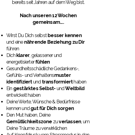
bereits seit Jahren auf dem Weg bist.
Nach unseren 12 Wochen
gemeinsam....
Wirst Du Dich selbst
besser kennen
und eine
nährende Beziehung zu Dir
führen
Dich
klarer
, gelassener und
energetisierter
fühlen
Gesundheitsschädliche Gedankens-,
Gefühls- und Verhaltens
muster
identifiziert
und
transformiert
haben
Ein
gestärktes Selbst-
und
Weltbild
entwickelt haben
Deine Werte, Wünsche & Bedürfnisse
kennen und
gut für Dich sorgen
Den Mut haben, Deine
Gemütlichkeitszone
zu
verlassen
, um
Deine Träume zu verwirklichen
Auf Knopfdruck vom Stressmodus in den