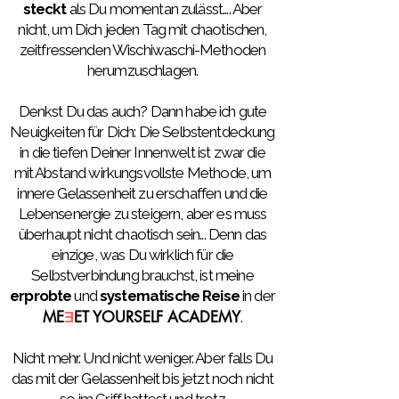
steckt
als Du momentan zulässt.... Aber
nicht, um Dich jeden Tag mit chaotischen,
zeitfressenden Wischiwaschi-Methoden
herumzuschlagen.
Denkst Du das auch? Dann habe ich gute
Neuigkeiten für Dich: Die Selbstentdeckung
in die tiefen Deiner Innenwelt ist zwar die
mit Abstand wirkungsvollste Methode, um
innere Gelassenheit zu erschaffen und die
Lebensenergie zu steigern, aber es muss
überhaupt nicht chaotisch sein... Denn das
einzige, was Du wirklich für die
Selbstverbindung brauchst, ist meine
erprobte
und
systematische Reise
in der
Ǝ
M
E
ET YOURSELF ACADEMY
.
Nicht mehr. Und nicht weniger. Aber falls Du
das mit der Gelassenheit bis jetzt noch nicht