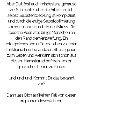
Aber Du hörst auch mindestens genauso
viel Schlechtes über die Arbeit an sich
selbst: Selbstentdeckung ist kompliziert
und durch die ewige Selbstoptimierung
kommt man nur mehr in den Stress. Die
toxische Positivität bringt Menschen an
den Rand der Verzweiflung. Ein
erfolgreiches und erfülltes Leben zu leben
funktioniert nur bei anderen. Stress gehört
zum Leben und wer kann sich schon aus
diesem Hamsterrad befreien, um ein
glückliches Leben zu führen.
Und, und, und. Kommt Dir das bekannt
vor?
Dann lass Dich auf keinen Fall von diesen
Irrglauben einschüchtern.