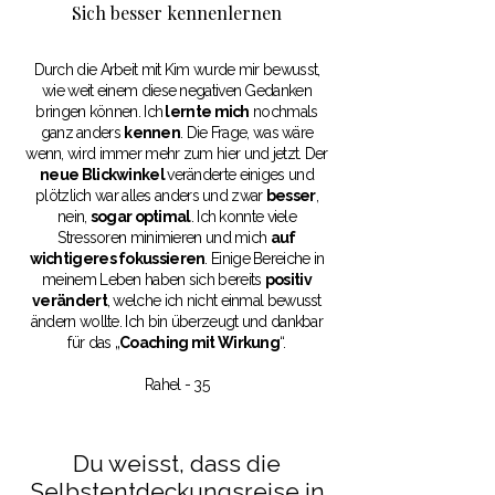
Sich besser kennenlernen
Durch die Arbeit mit Kim wurde mir bewusst,
wie weit einem diese negativen Gedanken
bringen können. Ich
lernte mich
nochmals
ganz anders
kennen
. Die Frage, was wäre
wenn, wird immer mehr zum hier und jetzt. Der
neue Blickwinkel
veränderte einiges und
plötzlich war alles anders und zwar
besser
,
nein,
sogar optimal
. Ich konnte viele
Stressoren minimieren und mich
auf
wichtigeres fokussieren
. Einige Bereiche in
meinem Leben haben sich bereits
positiv
verändert
, welche ich nicht einmal bewusst
ändern wollte. Ich bin überzeugt und dankbar
für das „
Coaching mit Wirkung
“.
Rahel - 35
Du weisst, dass die
Selbstentdeckungsreise in