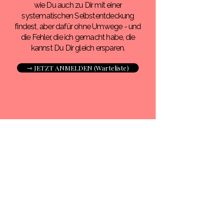
wie Du auch zu Dir mit einer
systematischen Selbstentdeckung
findest, aber dafür ohne Umwege - und
die Fehler, die ich gemacht habe, die
kannst Du Dir gleich ersparen.
⇾ JETZT ANMELDEN (Warteliste)
Wie sehr würde sich Dein
Leben verändern, wenn
Du mit einer einfachen
systematischen
Selbstentdeckungsreise