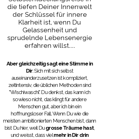
die tiefen Deiner Innenwelt
der Schlüssel für innere
Klarheit ist, wenn Du
Gelassenheit und
sprudelnde Lebensenergie
erfahren willst....
Aber gleichzeitig sagt eine Stimme in
Dir
: Sich mit sich selbst
auseinanderzusetzen ist kompliziert,
zeitintensiv, die üblichen Methoden sind
"Wischiwaschi". Du denkst, das kann ich
sowieso nicht, das klingt für andere
Menschen gut, aber ich bin ein
hoffnungsloser Fall. Wenn Du wie die
meisten ambitionierten Menschen bist, dann
bist Du hier, weil Du
grosse Träume hast
,
und weisst, dass viel
mehr in Dir drin