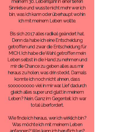
meinem 30. Lebensjahr in einer tiefen
Sinnkrise und wusste nicht mehr wer ich
bin, was ich kann oder überhaupt wohin
ich mit meinem Leben wollte.
Bis sich 2017 alles radikal geändert hat.
Denn da habe ich eine Entscheidung
getroffen und zwar die Entscheidung für
MICH. Ich habe die Wahl getroffen mein
Leben selbst in die Hand zu nehmen und
mir die Chance zu geben alles aus mir
heraus zu holen, was drin steckt. Damals
konnte ich noch nicht ahnen, dass
sooooooooo viel in mir war. Lief dadurch
gleich alles super und glatt in meinem
Leben? Nein. Ganz im Gegenteil: Ich war
total überfordert.
Wie finde ich heraus, wer ich wirklich bin?
Was möchte ich mit meinem Leben
anfangen? Was kann ich beruflich tun?