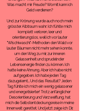
Was macht mir Freude? Womit kann ich
Geld verdienen?
Und zur Krönung wurde auch noch mein
grösster Albtraum wahr: Ich fühlte mich
komplett verloren, leer und
orientierungslos, weil ich vor lauter
"Wischiwaschi"-Methoden den Wald vor
lauter Bäumen nicht mehr sehen konnte,
um den Weg zu mir, zur inneren
Gelassenheit und sprudelnder
Lebensenergie finden zu können. Ich
hatte keine Ahnung. Aber ich habe nicht
aufgegeben. Ich habe jeden Tag
dazugelernt... Und das Resultat? Jeden
Tag fühlte ich mich ein wenig gelassener
und energetisierter! Trotz anfänglicher
Desorientierung und Verzweiflung, hat
mich die Selbstentdeckungsreise in meine
Innenwelt gerettet. Und jetzt zeige ich Dir,