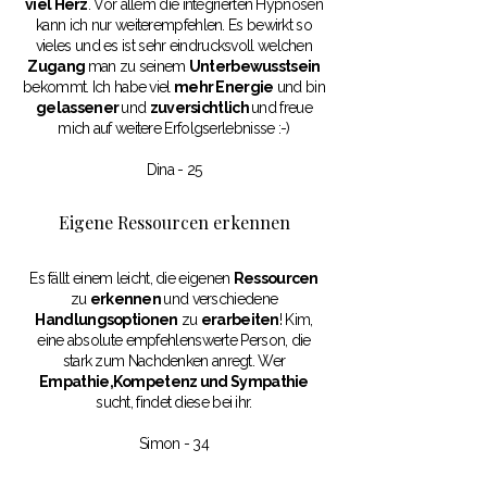
viel Herz
. Vor allem die integrierten Hypnosen
kann ich nur weiterempfehlen. Es bewirkt so
vieles und es ist sehr eindrucksvoll welchen
Zugang
man zu seinem
Unterbewusstsein
bekommt. Ich habe viel
mehr Energie
und bin
gelassener
und
zuversichtlich
und freue
mich auf weitere Erfolgserlebnisse :-)
Dina - 25
Eigene Ressourcen erkennen
Es fällt einem leicht, die eigenen
Ressourcen
zu
erkennen
und verschiedene
Handlungsoptionen
zu
erarbeiten
! Kim,
eine absolute empfehlenswerte Person, die
stark zum Nachdenken anregt. Wer
Empathie,Kompetenz und Sympathie
sucht, findet diese bei ihr.
Simon - 34