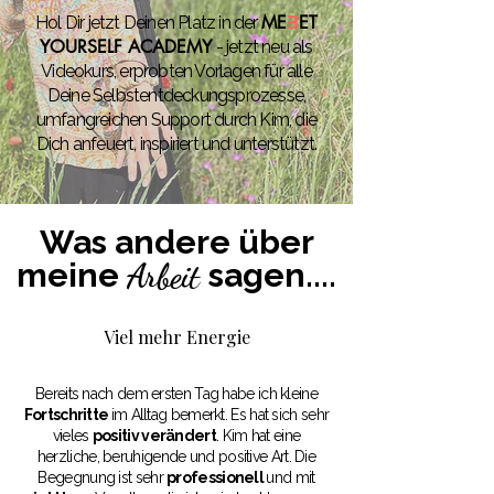
Ǝ
ME
ET
Hol Dir jetzt Deinen Platz in der
YOURSELF ACADEMY
- jetzt neu als
Videokurs, erprobten Vorlagen für alle
Deine Selbstentdeckungsprozesse,
umfangreichen Support durch Kim, die
Dich anfeuert, inspiriert und unterstützt.
Was andere über
meine
Arbeit
sagen....
Viel mehr Energie
Bereits nach dem ersten Tag habe ich kleine
Fortschritte
im Alltag bemerkt. Es hat sich sehr
vieles
positiv verändert
. Kim hat eine
herzliche, beruhigende und positive Art. Die
Begegnung ist sehr
professionell
und mit