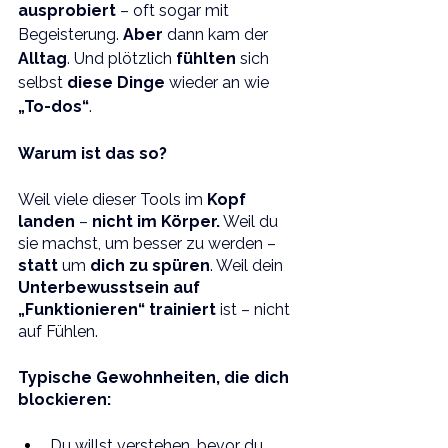
ausprobiert 
– oft sogar mit 
Begeisterung. 
Aber 
dann kam der 
Alltag
. Und plötzlich 
fühlten 
sich 
selbst 
diese Dinge 
wieder an wie 
„To-dos“
.
Warum ist das so?
Weil viele dieser Tools im 
Kopf 
landen
 – 
nicht im Körper.
 Weil du 
sie machst, um besser zu werden – 
statt 
um 
dich zu spüren
. Weil dein 
Unterbewusstsein auf 
„Funktionieren“ trainiert
 ist – nicht 
auf Fühlen.
Typische Gewohnheiten, die dich 
blockieren:
Du willst verstehen, bevor du 