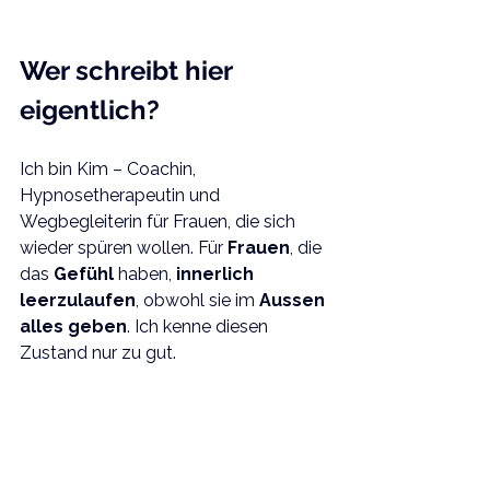
Wer schreibt hier 
eigentlich?
Ich bin Kim – Coachin, 
Hypnosetherapeutin und 
Wegbegleiterin für Frauen, die sich 
wieder spüren wollen. Für 
Frauen
, die 
das 
Gefühl 
haben, 
innerlich 
leerzulaufen
, obwohl sie im 
Aussen 
alles geben
. Ich kenne diesen 
Zustand nur zu gut.
Lange Zeit fühlte ich mich wie ein 
Pinguin an Land
: funktionierend, aber 
fehl am Platz. Mein Leben sah 
„
eigentlich okay
“ aus, doch innerlich 