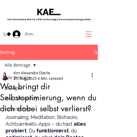
Kim Alexandra Eberle
|
BSc in Nursing
|
Nervensystemregulation
Anmelden
Beitrag
Alle Beiträge
Kim Alexandra Eberle
Alle Beiträge
31. Aug. 2025
4 Min. Lesezeit
Was bringt dir
Loslegen
Selbstoptimierung, wenn du
Ihre Community
dich dabei selbst verlierst?
Gelassenheit
Journaling, Meditation, Biohacks, 
Achtsamkeits-Apps – du hast 
alles 
probiert
. Du 
funktionierst
, du 