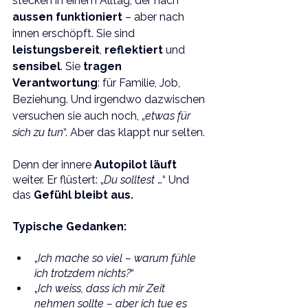
stecken in einem Alltag, der nach 
aussen funktioniert 
– aber nach 
innen erschöpft. Sie sind 
leistungsbereit
, 
reflektiert 
und 
sensibel
. Sie 
tragen 
Verantwortung
: für Familie, Job, 
Beziehung. Und irgendwo dazwischen 
versuchen sie auch noch, „
etwas für 
sich zu tun
“. Aber das klappt nur selten.
Denn der innere 
Autopilot läuft 
weiter. Er flüstert: „
Du solltest
 …“ Und 
das 
Gefühl bleibt aus.
Typische Gedanken:
„
Ich mache so viel – warum fühle 
ich trotzdem nichts?
“
„
Ich weiss, dass ich mir Zeit 
nehmen sollte – aber ich tue es 