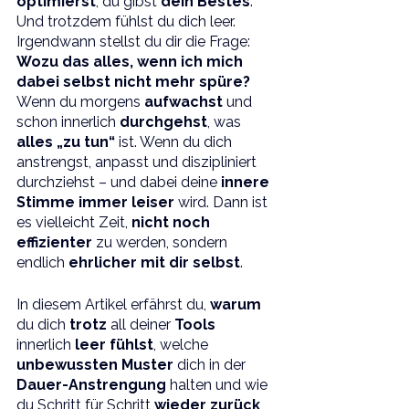
optimierst
, du gibst 
dein Bestes
. 
Und trotzdem fühlst du dich leer. 
Irgendwann stellst du dir die Frage: 
Wozu das alles, wenn ich mich 
dabei selbst nicht mehr spüre? 
Wenn du morgens 
aufwachst 
und 
schon innerlich 
durchgehst
, was 
alles „zu tun“
 ist. Wenn du dich 
anstrengst, anpasst und diszipliniert 
durchziehst – und dabei deine 
innere 
Stimme immer leiser 
wird. Dann ist 
es vielleicht Zeit, 
nicht noch 
effizienter
 zu werden, sondern 
endlich 
ehrlicher mit dir selbst
.
In diesem Artikel erfährst du, 
warum 
du dich 
trotz 
all deiner 
Tools 
innerlich 
leer fühlst
, welche 
unbewussten Muster
 dich in der 
Dauer-Anstrengung 
halten und wie 
du Schritt für Schritt 
wieder zurück 