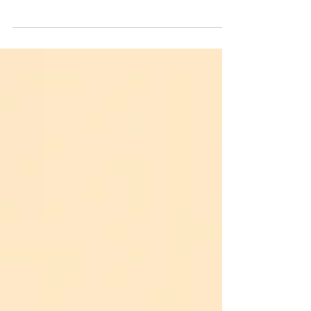
Gedankenkarussell stoppen: Wie kann ich negative
Gedanken loswerden?