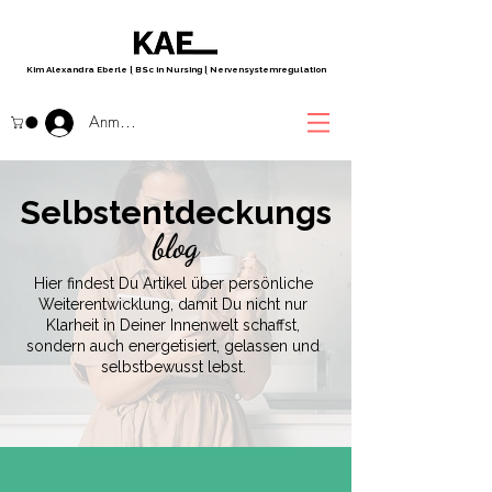
Kim Alexandra Eberle
|
BSc in Nursing
|
Nervensystemregulation
Anmelden
Selbstentdeckungs
blog
Hier findest Du Artikel über persönliche
Weiterentwicklung, damit Du nicht nur
Klarheit in Deiner Innenwelt schaffst,
sondern auch energetisiert, gelassen und
selbstbewusst lebst.