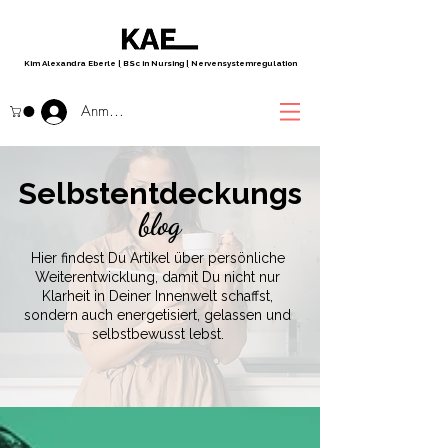
Kim Alexandra Eberle
|
BSc in Nursing
|
Nervensystemregulation
Anmelden
Selbstentdeckungs
blog
Hier findest Du Artikel über persönliche
Weiterentwicklung, damit Du nicht nur
Klarheit in Deiner Innenwelt schaffst,
sondern auch energetisiert, gelassen und
selbstbewusst lebst.