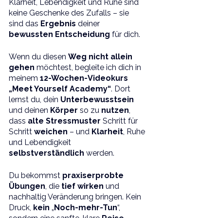
Klarheit, Lebendigkeit und Ruhe sind 
keine Geschenke des Zufalls – sie 
sind das 
Ergebnis 
deiner 
bewussten Entscheidung
 für dich.
Wenn du diesen 
Weg nicht allein 
gehen
 möchtest, begleite ich dich in 
meinem 
12-Wochen-Videokurs 
„Meet Yourself Academy“
. Dort 
lernst du, dein 
Unterbewusstsein 
und deinen 
Körper 
so zu 
nutzen
, 
dass 
alte Stressmuster
 Schritt für 
Schritt 
weichen 
– und 
Klarheit
, Ruhe 
und Lebendigkeit 
selbstverständlich 
werden.
Du bekommst 
praxiserprobte 
Übungen
, die 
tief wirken
 und 
nachhaltig Veränderung bringen. Kein 
Druck, 
kein 
„
Noch-mehr-Tun
“, 