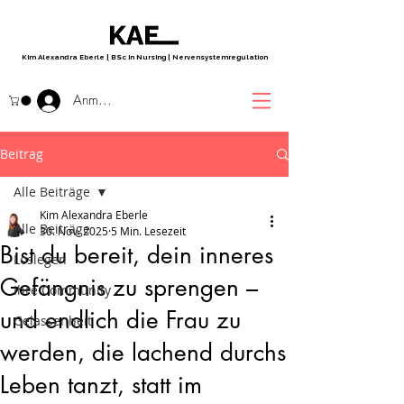
Kim Alexandra Eberle
|
BSc in Nursing
|
Nervensystemregulation
Anmelden
Beitrag
Alle Beiträge
Kim Alexandra Eberle
Alle Beiträge
30. Nov. 2025
5 Min. Lesezeit
Bist du bereit, dein inneres
Loslegen
Gefängnis zu sprengen –
Ihre Community
und endlich die Frau zu
Gelassenheit
werden, die lachend durchs
Leben tanzt, statt im