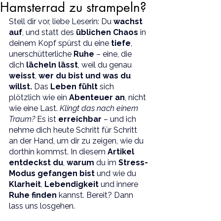
Hamsterrad zu strampeln?
Stell dir vor, liebe Leserin: Du 
wachst 
auf
, und statt des 
üblichen Chaos
 in 
deinem Kopf spürst du eine 
tiefe
, 
unerschütterliche 
Ruhe 
– eine, die 
dich 
lächeln lässt
, weil du genau 
weisst
, 
wer du bist und was du 
willst.
 Das 
Leben fühlt 
sich 
plötzlich wie ein 
Abenteuer an
, nicht 
wie eine Last. 
Klingt das nach einem 
Traum?
 Es ist 
erreichbar 
– und ich 
nehme dich heute Schritt für Schritt 
an der Hand, um dir zu zeigen, wie du 
dorthin kommst. In diesem 
Artikel 
entdeckst du
, 
warum 
du im 
Stress-
Modus gefangen bist 
und wie du 
Klarheit
, 
Lebendigkeit 
und innere 
Ruhe finden
 kannst. Bereit? Dann 
lass uns losgehen.