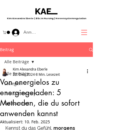
Kim Alexandra Eberle
|
BSc in Nursing
|
Nervensystemregulation
Anmelden
Beitrag
Alle Beiträge
Kim Alexandra Eberle
Alle Beiträge
22. Dez. 2024
8 Min. Lesezeit
Von energielos zu
Loslegen
energiegeladen: 5
Ihre Community
Methoden, die du sofort
Gelassenheit
anwenden kannst
Aktualisiert:
10. Feb. 2025
Kennst du das Gefühl, 
morgens 