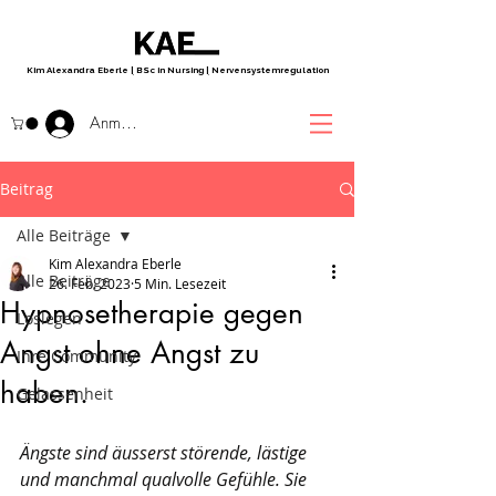
Kim Alexandra Eberle
|
BSc in Nursing
|
Nervensystemregulation
Anmelden
Beitrag
Alle Beiträge
Kim Alexandra Eberle
Alle Beiträge
26. Feb. 2023
5 Min. Lesezeit
Hypnosetherapie gegen
Loslegen
Angst ohne Angst zu
Ihre Community
haben.
Gelassenheit
Ängste sind äusserst störende, lästige 
und manchmal qualvolle Gefühle. Sie 